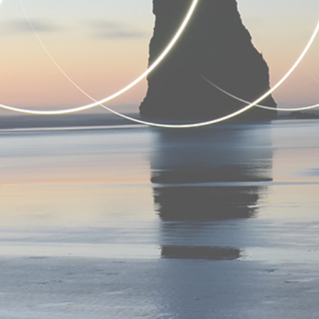
이메일 문의
031)942-2379
hanjinhh@hanmail.net
031)942-7856
오시는길
공지사항
본사 : 파주시 월롱면 덕은1리 226-98
공지사항 안내입니다.
지도보기
공지보기